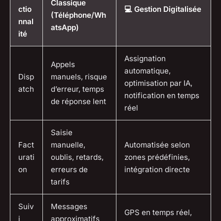
Classique
ctio
💻 Gestion Digitalisée
(Téléphone/Wh
nnal
atsApp)
ité
Assignation
Appels
automatique,
Disp
manuels, risque
optimisation par IA,
atch
d’erreur, temps
notification en temps
de réponse lent
réel
Saisie
Fact
manuelle,
Automatisée selon
urati
oublis, retards,
zones prédéfinies,
on
erreurs de
intégration directe
tarifs
Suiv
Messages
GPS en temps réel,
i
approximatifs