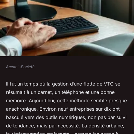
Accueil
›
Société
SOCIÉTÉ
Améliorez la gestion de votre
Il fut un temps où la gestion d’une flotte de VTC se
résumait à un carnet, un téléphone et une bonne
VTC grâce à Droovi
mémoire. Aujourd’hui, cette méthode semble presque
anachronique. Environ neuf entreprises sur dix ont
Orion
•
09/06/2026 15:23
•
8 min de lecture
basculé vers des outils numériques, non pas par suivi
de tendance, mais par nécessité. La densité urbaine,