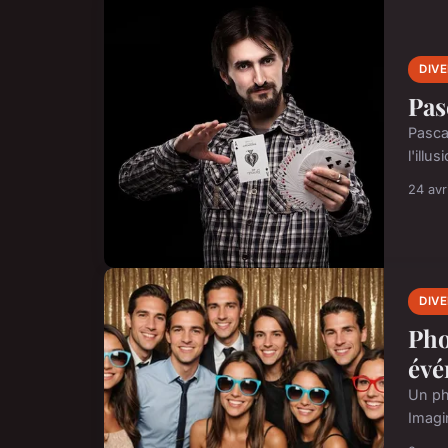
DIV
Pas
Pasca
l'illu
24 avr
DIV
Pho
évé
Un ph
Imagi