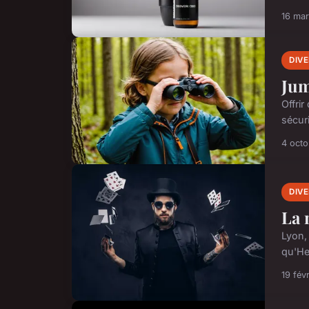
16 ma
DIV
Jum
Offrir
sécur
4 oct
DIV
La 
Lyon, 
qu'He
19 fév