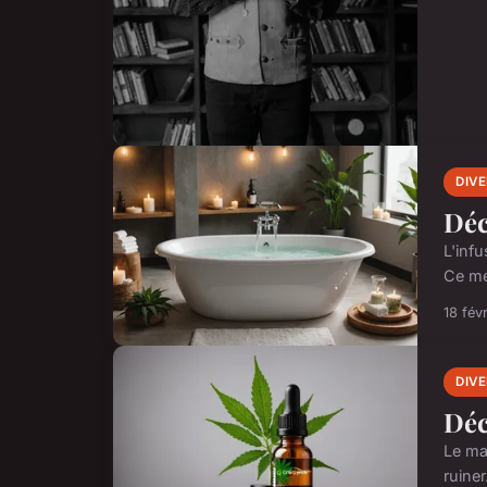
DIV
Déc
L'inf
Ce mé
18 fév
DIV
Déc
Le ma
ruiner