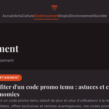
Accueil
Actu
Culture
Divertissement
Emploi
Environnement
Société
ment
issement
ERTISSEMENT
fiter d'un code promo temu : astuces et c
nomies
ir un code promo temu séduit de plus en plus d'utilisateurs à la r
iates, offres exclusives et remises avantageuses, ces codes promo