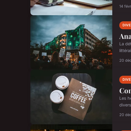
14 fév
DIV
Ana
La dé
litté
20 dé
DIV
Com
Les hé
divers
20 dé