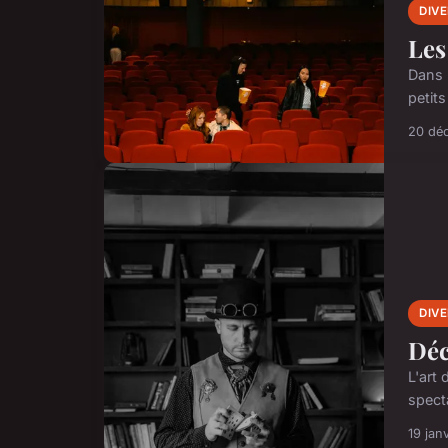
DIV
Les
Dans 
petits
20 dé
DIV
Déc
L'art
spect
19 jan