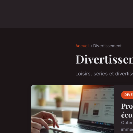
Accueil
› Divertissement
Divertisse
Loisirs, séries et divert
DIV
Pro
éco
Obten
imméd