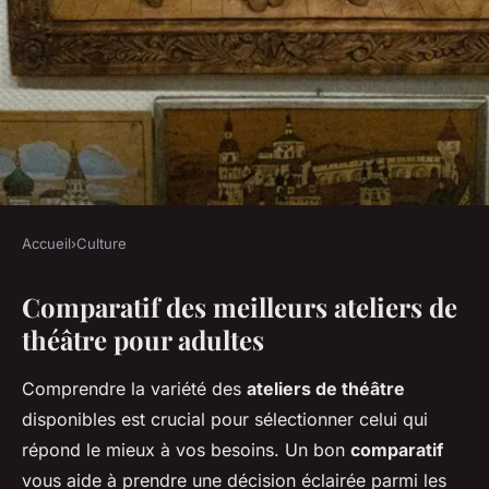
Accueil
›
Culture
CULTURE
Comparatif des meilleurs ateliers de
Comparatif des meilleurs
théâtre pour adultes
ateliers de théâtre pour
adultes
Comprendre la variété des
ateliers de théâtre
disponibles est crucial pour sélectionner celui qui
Kaïs
•
20 décembre 2024
•
4 min de lecture
répond le mieux à vos besoins. Un bon
comparatif
vous aide à prendre une décision éclairée parmi les