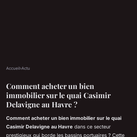
Accueil
›
Actu
ACTU
Comment acheter un bien
Top 5 conseils pour acheter
immobilier sur le quai Casimir
quai casimir delavigne au
Delavigne au Havre ?
havre
Comment acheter un bien immobilier sur le quai
Gordon
•
05/11/2025 07:47
•
10 min de lecture
Casimir Delavigne au Havre
dans ce secteur
prestigieux qui borde les bassins portuaires ? Cette